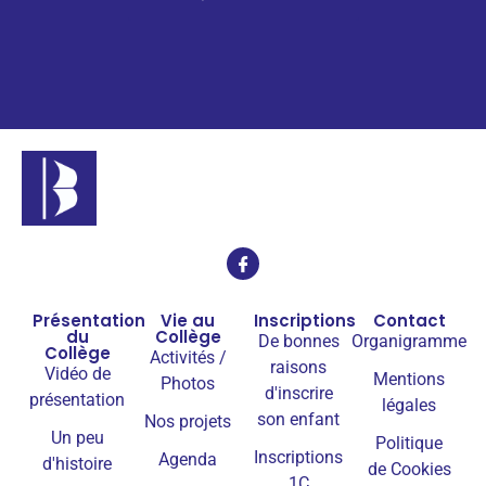
Présentation
Vie au
Inscriptions
Contact
du
Collège
De bonnes
Organigramme
Collège
Activités /
raisons
Vidéo de
Mentions
Photos
d'inscrire
présentation
légales
son enfant
Nos projets
Un peu
Politique
Inscriptions
Agenda
d'histoire
de Cookies
1C