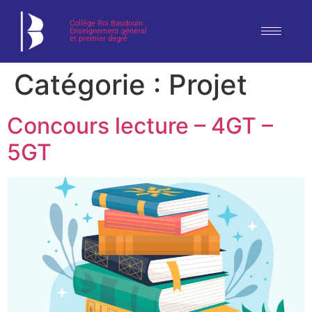
Collège Roi Baudouin
Enseignement général
et premier degré
Catégorie :
Projet
Concours lecture – 4GT –
5GT