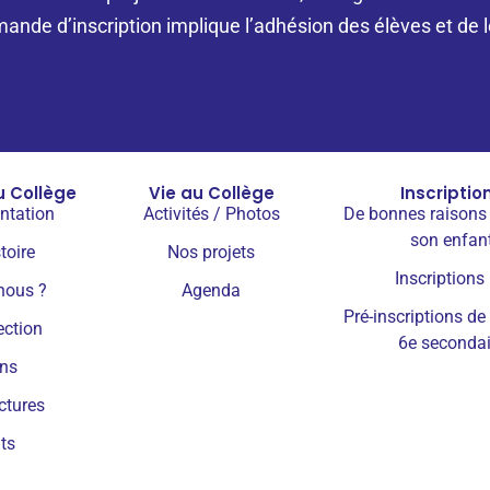
ande d’inscription implique l’adhésion des élèves et de l
u Collège
Vie au Collège
Inscriptio
ntation
Activités / Photos
De bonnes raisons 
son enfan
toire
Nos projets
Inscriptions
nous ?
Agenda
Pré-inscriptions de 
ection
6e secondai
ons
ctures
ts