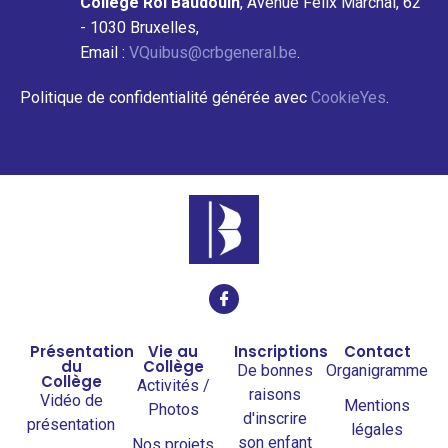
Collège Roi Baudouin
, Avenue Félix Marchal, 62
- 1030 Bruxelles,
Email :
VQuibus@crbgeneral.be
.
Politique de confidentialité générée avec
CookieYes
.
Présentation
Vie au
Inscriptions
Contact
du
Collège
De bonnes
Organigramme
Collège
Activités /
raisons
Vidéo de
Mentions
Photos
d'inscrire
présentation
légales
son enfant
Nos projets