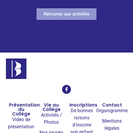
Retourner aux activités
Présentation
Vie au
Inscriptions
Contact
du
Collège
De bonnes
Organigramme
Collège
Activités /
raisons
Vidéo de
Mentions
Photos
d'inscrire
présentation
légales
son enfant
Nos projets